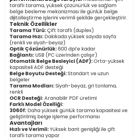
taraflı tarama, yüksek çözünürlük ve sağlam
belge besleme mekanizması ile günlük belge
dijitalleştirme işlerini verimli şekilde gerçekleştirir.
Teknik Özellikler
Tarama Türü:
Çift taraflı (duplex)
Tarama Hızı:
Dakikada yüksek sayıda sayfa
(renkli ve siyah-beyaz)
Optik Çözünürlük:
600 dpi’e kadar
Bağlantı:
USB (PC üzerinden çalışır)
Otomatik Belge Besleyici (ADF):
Orta-yüksek
kapasiteli ADF desteği
Belge Boyutu Desteği:
Standart ve uzun
belgeler
Tarama Modları:
Siyah-beyaz, gri tonlama,
renkli
OCR Desteği:
Aranabilir PDF üretimi
Farklı Model Özelliği:
3060f:
Daha yüksek günlük tarama kapasitesi ve
geliştirilmiş belge işleme performansı
Avantajları
Hızlı ve Verimli:
Yüksek bant genişliği ile çift
taraflı tarama yapar