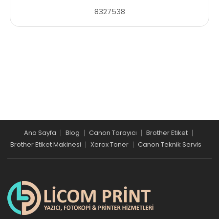
8327538
Ana Sayfa
Blog
Canon Tarayıcı
Brother Etiket
Brother Etiket Makinesi
Xerox Toner
Canon Teknik Servis