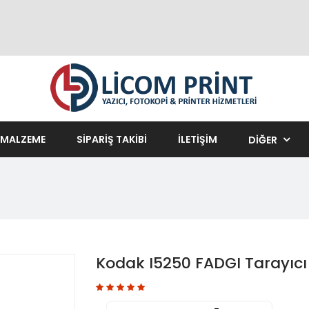
 MALZEME
SIPARIŞ TAKIBI
ILETIŞIM
DIĞER
Kodak I5250 FADGI Tarayıcı