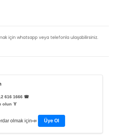
i almak için whatsapp veya telefonla ulaşabilirsiniz.
n
12 616 1666 ☎
 olun 🏅
rdar olmak için📣
Üye Ol