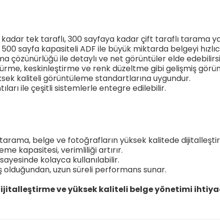
kadar tek taraflı, 300 sayfaya kadar çift taraflı tarama ya
: 500 sayfa kapasiteli ADF ile büyük miktarda belgeyi hızl
a çözünürlüğü ile detaylı ve net görüntüler elde edebilirsi
rme, keskinleştirme ve renk düzeltme gibi gelişmiş görüntü 
yüksek kaliteli görüntüleme standartlarına uygundur.
ları ile çeşitli sistemlerle entegre edilebilir.
arama, belge ve fotoğrafların yüksek kalitede dijitalleştir
me kapasitesi, verimliliği artırır.
 sayesinde kolayca kullanılabilir.
mış olduğundan, uzun süreli performans sunar.
italleştirme ve yüksek kaliteli belge yönetimi ihtiyaç