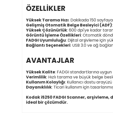
ÖZELLIKLER
Yüksek Tarama Hızı
: Dakikada 150 sayfaya 
Gelişmiş Otomatik Belge Besleyici (ADF)
Yüksek Çözünürlük
: 600 dpi'ye kadar taram
Görüntü İşleme Özellikleri
: Otomatik döndü
FADGI Uyumluluğu
: Dijital arşivleme için 
Bağlantı Seçenekleri
: USB 3.0 ve ağ bağlantı
AVANTAJLAR
Yüksek Kalite
: FADGI standartlarına uygun t
Verimlilik
: Hızlı tarama ve büyük belge besle
Kullanım Kolaylığı
: Kullanıcı dostu arayüzü
Dayanıklılık
: Ticari kullanım için tasarlan
Kodak i5250 FADGI Scanner, arşivleme, dij
ideal bir çözümdür.