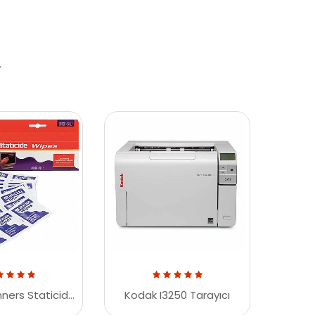
.
Kodak Scanners Staticide Cleaning Wipes 8965519
Kodak I3250 Tarayıcı