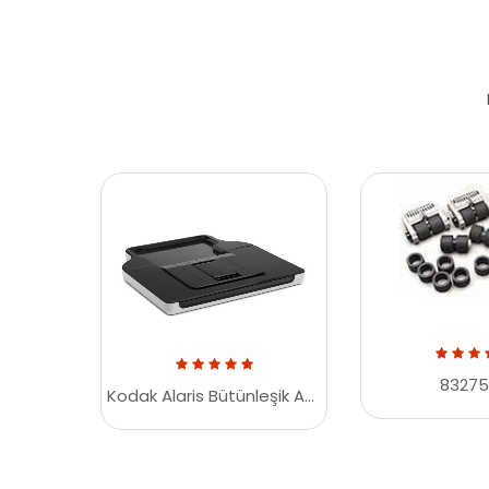
83275
Kodak Alaris Bütünleşik A4 Legal Düz Yatak Aksesuarı 1015791